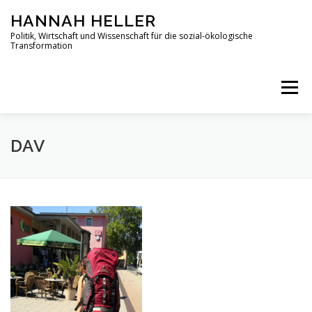
Zum
HANNAH HELLER
Inhalt
springen
Politik, Wirtschaft und Wissenschaft für die sozial-ökologische
Transformation
Menü
ÜBER MICH
WIRTSCHAFT
POLITIK
DAV
WISSENSCHAFT
MITMACHEN